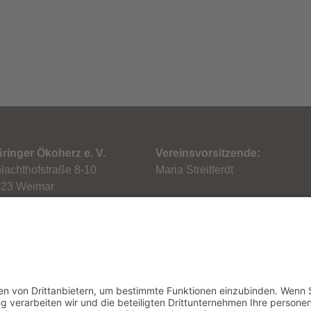
ringer Ökoherz e. V.
Vereinsvorsitzende:
lachthofstraße 8-10
Maria Streitferdt
23 Weimar
.: 0 36 43 / 881 91-30
: 0 36 43 / 881 91-59
ail: info[at]oekoherz.de
: www.oekoherz.de