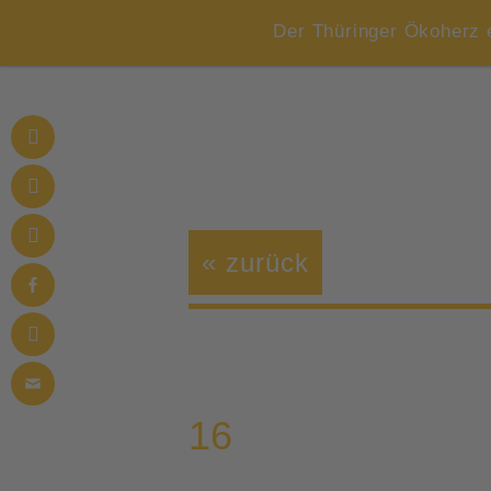
Der Thüringer Ökoherz 
« zurück
16