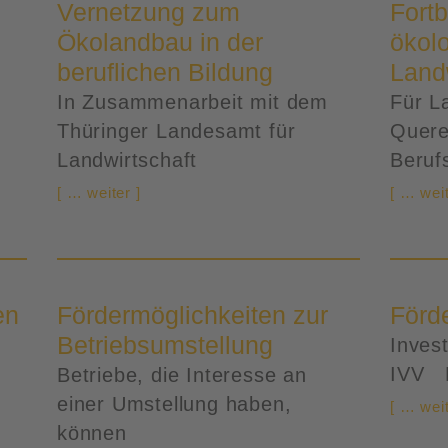
Vernetzung zum
Fortb
Ökolandbau in der
ökol
beruflichen Bildung
Land
In Zusammenarbeit mit dem
Für L
Thüringer Landesamt für
Quere
Landwirtschaft
Beruf
[ … weiter ]
[ … weit
en
Fördermöglichkeiten zur
Förd
Betriebsumstellung
Inves
IVV 
Betriebe, die Interesse an
einer Umstellung haben,
[ … weit
können