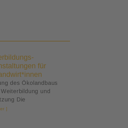
erbildungs-
staltungen für
andwirt*innen
ung des Ökolandbaus
 Weiterbildung und
tzung Die
er ]