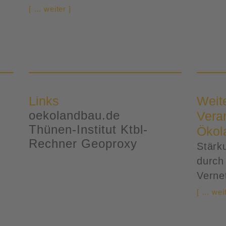
[ … weiter ]
Links
Weit
oekolandbau.de
Veran
Thünen-Institut Ktbl-
Ökol
Rechner Geoproxy
Stärk
durch
Verne
[ … weit