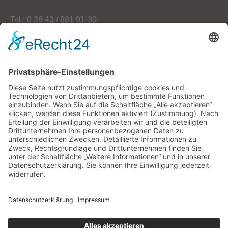
Tel.: 0 36 43 / 881 91-30
Fax: 0 36 43 / 881 91-59
E-Mail: info[at]oekoherz.de
Web: www.oekoherz.de
Vereinsvorsitzende:
Maria Streitferdt
Suche
nach:
RSS-Feeds