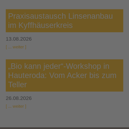
Praxisaustausch Linsenanbau
im Kyffhäuserkreis
13.08.2026
[ ... weiter ]
„Bio kann jeder“-Workshop in
Hauteroda: Vom Acker bis zum
Teller
26.08.2026
[ ... weiter ]