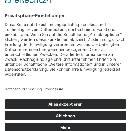
Web: www.oekoherz.de
Vereinsvorsitzende:
Maria Streitferdt
Suche
nach:
RSS-Feeds