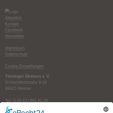
Aktuelles
Kontakt
Facebook
Newsletter
Impressum
Datenschutz
Cookie-Einstellungen
Thüringer Ökoherz e. V.
Schlachthofstraße 8-10
99423 Weimar
Tel.: 0 36 43 / 881 91-30
Fax: 0 36 43 / 881 91-59
E-Mail: info[at]oekoherz.de