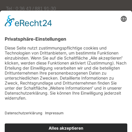
Tel.: 0 36 43 / 881 91-30
Fax: 0 36 43 / 881 91-59
E-Mail: info[at]oekoherz.de
Web: www.oekoherz.de
Vereinsvorsitzende:
Maria Streitferdt
Suche
nach:
RSS-Feeds