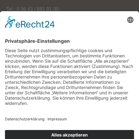
Tel.: 0 36 43 / 881 91-30
Fax: 0 36 43 / 881 91-59
E-Mail: info[at]oekoherz.de
Web: www.oekoherz.de
Vereinsvorsitzende:
Maria Streitferdt
Suche
nach:
RSS-Feeds