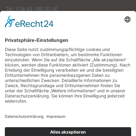
Tel.: 0 36 43 / 881 91-30
Fax: 0 36 43 / 881 91-59
E-Mail: info[at]oekoherz.de
Web: www.oekoherz.de
Vereinsvorsitzende:
Maria Streitferdt
Suche
nach:
RSS-Feeds