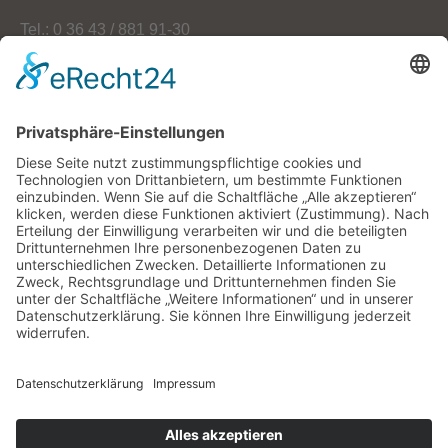
Tel.: 0 36 43 / 881 91-30
Fax: 0 36 43 / 881 91-59
E-Mail: info[at]oekoherz.de
Web: www.oekoherz.de
Vereinsvorsitzende:
Maria Streitferdt
Suche
nach:
RSS-Feeds