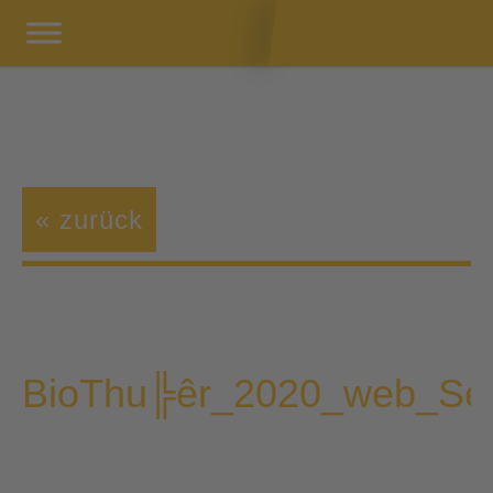
« zurück
BioThu╠êr_2020_web_Sei