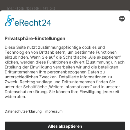
Tel.: 0 36 43 / 881 91-30
Fax: 0 36 43 / 881 91-59
E-Mail: info[at]oekoherz.de
Web: www.oekoherz.de
Vereinsvorsitzende:
Maria Streitferdt
Suche
nach:
RSS-Feeds