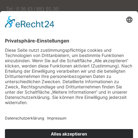
Tel.: 0 36 43 / 881 91-30
Fax: 0 36 43 / 881 91-59
E-Mail: info[at]oekoherz.de
Web: www.oekoherz.de
Vereinsvorsitzende:
Maria Streitferdt
Suche
nach:
RSS-Feeds