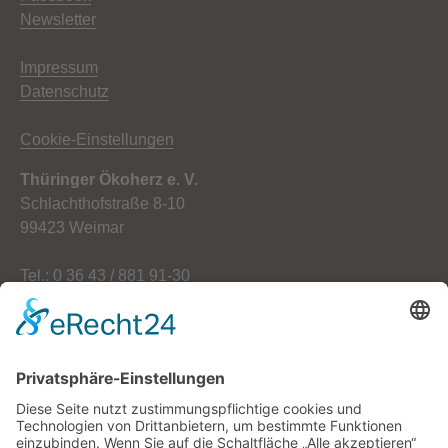
Newsletter
Impressum
Datenschutz
Cookie-Einstellungen
Thüringer Ökoherz e. V.
Schlachthofstraße 8-10
99423 Weimar
Tel.: 0 36 43 / 881 91-30
Fax: 0 36 43 / 881 91-59
E-Mail: info[at]oekoherz.de
Web: www.oekoherz.de
Vereinsvorsitzende: