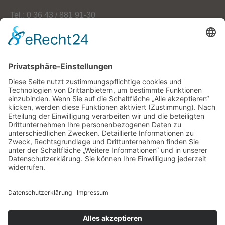
Tel.: 0 36 43 / 881 91-30
Fax: 0 36 43 / 881 91-59
E-Mail: info[at]oekoherz.de
Web: www.oekoherz.de
Vereinsvorsitzende:
Maria Streitferdt
Suche
nach:
RSS-Feeds