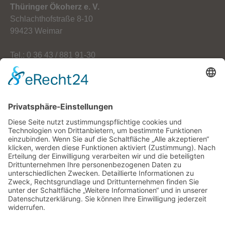
Thüringer Ökoherz e. V.
Schlachthofstraße 8-10
99423 Weimar
Tel.: 0 36 43 / 881 91-30
Fax: 0 36 43 / 881 91-59
E-Mail: info[at]oekoherz.de
Web: www.oekoherz.de
Vereinsvorsitzende:
Maria Streitferdt
Suche
nach: