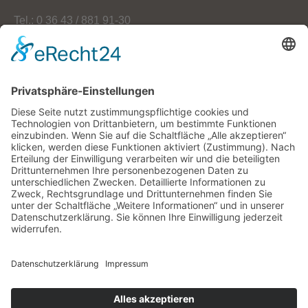
Tel.: 0 36 43 / 881 91-30
Fax: 0 36 43 / 881 91-59
E-Mail: info[at]oekoherz.de
Web: www.oekoherz.de
Vereinsvorsitzende:
Maria Streitferdt
Suche
nach:
RSS-Feeds