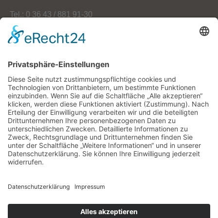
Tel.: 0 36 43 / 881 91-30
Fax: 0 36 43 / 881 91-59
E-Mail: info[at]oekoherz.de
Web: www.oekoherz.de
Vereinsvorsitzende:
Maria Streitferdt
Suche
nach:
RSS-Feeds