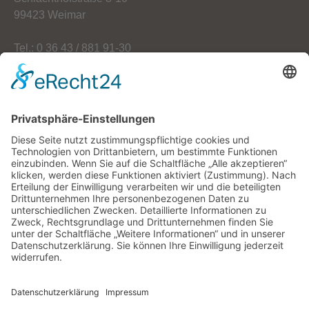
99423 Weimar
Tel.: 0 36 43 / 881 91-30
Fax: 0 36 43 / 881 91-59
E-Mail: info[at]oekoherz.de
Web: www.oekoherz.de
Vereinsvorsitzende:
Maria Streitferdt
Suche
nach: