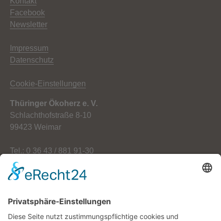
Kontakt
Facebook
Newsletter
Impressum
Datenschutz
Cookie-Einstellungen
Thüringer Ökoherz e. V.
Schlachthofstraße 8-10
99423 Weimar
Tel.: 0 36 43 / 881 91-30
Fax: 0 36 43 / 881 91-59
E-Mail: info[at]oekoherz.de
Web: www.oekoherz.de