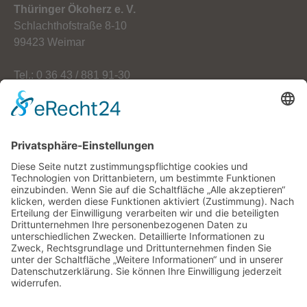
Thüringer Ökoherz e. V.
Schlachthofstraße 8-10
99423 Weimar
Tel.: 0 36 43 / 881 91-30
Fax: 0 36 43 / 881 91-59
E-Mail: info[at]oekoherz.de
Web: www.oekoherz.de
Vereinsvorsitzende:
Maria Streitferdt
Suche
nach: