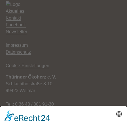
Aktuelles
Kontakt
Facebook
Newsletter
Impressum
Datenschutz
Cookie-Einstellungen
Thüringer Ökoherz e. V.
Schlachthofstraße 8-10
99423 Weimar
Tel.: 0 36 43 / 881 91-30
Fax: 0 36 43 / 881 91-59
E-Mail: info[at]oekoherz.de
Web: www.oekoherz.de