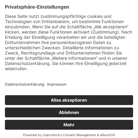
Vereinsvorsitzende:
Maria Streitferdt
Suche
nach:
RSS-Feeds