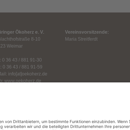
ringer Ökoherz e. V.
Vereinsvorsitzende:
lachthofstraße 8-10
Maria Streitferdt
23 Weimar
.: 0 36 43 / 881 91-30
: 0 36 43 / 881 91-59
ail: info[at]oekoherz.de
: www.oekoherz.de