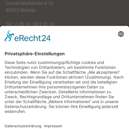
Schlachthofstraße 8-10
99423 Weimar
Tel.: 0 36 43 / 881 91-30
Fax: 0 36 43 / 881 91-59
E-Mail: info[at]oekoherz.de
Web: www.oekoherz.de
Vereinsvorsitzende:
Maria Streitferdt
Suche
nach: