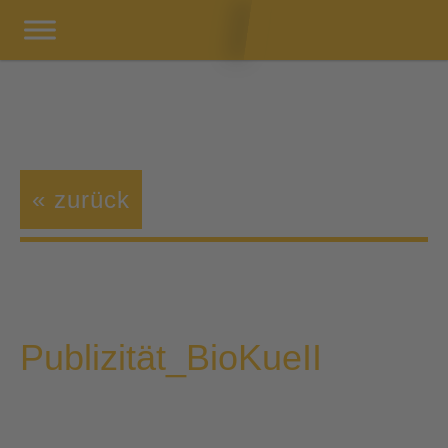
« zurück
Publizität_BioKueII