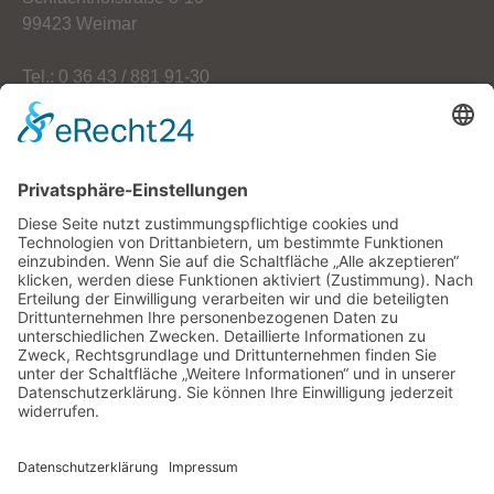
99423 Weimar
Tel.: 0 36 43 / 881 91-30
Fax: 0 36 43 / 881 91-59
E-Mail: info[at]oekoherz.de
Web: www.oekoherz.de
Vereinsvorsitzende:
Maria Streitferdt
Suche
nach: