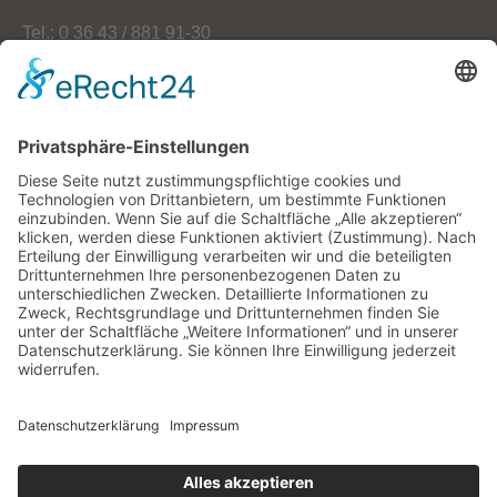
Tel.: 0 36 43 / 881 91-30
Fax: 0 36 43 / 881 91-59
E-Mail: info[at]oekoherz.de
Web: www.oekoherz.de
Vereinsvorsitzende:
Maria Streitferdt
Suche
nach:
RSS-Feeds