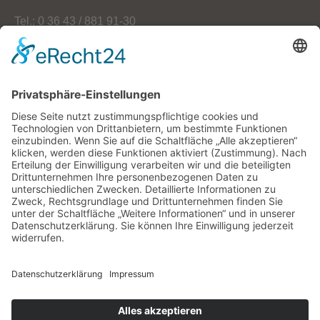
Tel.: 0 36 43 / 881 91-30
Fax: 0 36 43 / 881 91-59
E-Mail: info[at]oekoherz.de
Web: www.oekoherz.de
Vereinsvorsitzende:
Maria Streitferdt
Suche
nach:
RSS-Feeds