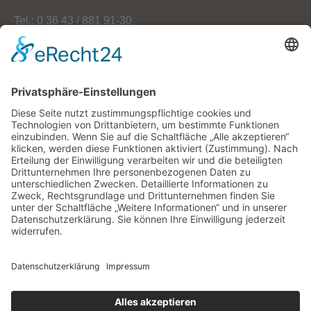
Tel.: 0 36 43 / 881 91-30
Fax: 0 36 43 / 881 91-59
E-Mail: info[at]oekoherz.de
Web: www.oekoherz.de
Vereinsvorsitzende:
Maria Streitferdt
Suche
nach:
RSS-Feeds