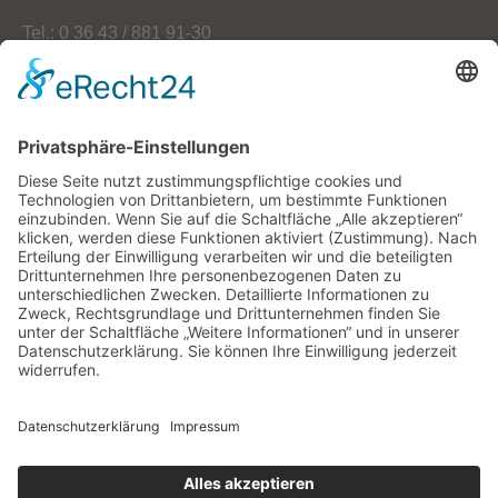
Tel.: 0 36 43 / 881 91-30
Fax: 0 36 43 / 881 91-59
E-Mail: info[at]oekoherz.de
Web: www.oekoherz.de
Vereinsvorsitzende:
Maria Streitferdt
Suche
nach:
RSS-Feeds