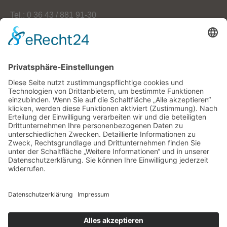
Tel.: 0 36 43 / 881 91-30
Fax: 0 36 43 / 881 91-59
E-Mail: info[at]oekoherz.de
Web: www.oekoherz.de
Vereinsvorsitzende:
Maria Streitferdt
Suche
nach:
RSS-Feeds