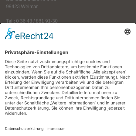
99423 Weimar
Tel.: 0 36 43 / 881 91-30
Fax: 0 36 43 / 881 91-59
E-Mail: info[at]oekoherz.de
Web: www.oekoherz.de
Vereinsvorsitzende:
Maria Streitferdt
Suche
nach: