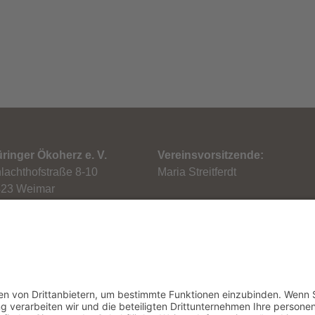
ringer Ökoherz e. V.
Vereinsvorsitzende:
lachthofstraße 8-10
Maria Streitferdt
23 Weimar
.: 0 36 43 / 881 91-30
: 0 36 43 / 881 91-59
ail: info[at]oekoherz.de
: www.oekoherz.de