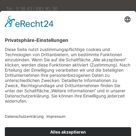
Tel.: 0 36 43 / 881 91-30
Fax: 0 36 43 / 881 91-59
E-Mail: info[at]oekoherz.de
Web: www.oekoherz.de
Vereinsvorsitzende:
Maria Streitferdt
Suche
nach:
RSS-Feeds