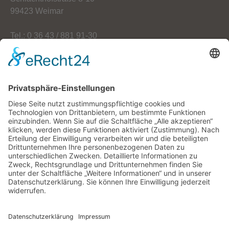
99423 Weimar
Tel.: 0 36 43 / 881 91-30
Fax: 0 36 43 / 881 91-59
E-Mail: info[at]oekoherz.de
Web: www.oekoherz.de
Vereinsvorsitzende:
Maria Streitferdt
Suche
nach: