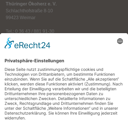
Thüringer Ökoherz e. V.
Schlachthofstraße 8-10
99423 Weimar
Tel.: 0 36 43 / 881 91-30
Fax: 0 36 43 / 881 91-59
E-Mail: info[at]oekoherz.de
Web: www.oekoherz.de
Vereinsvorsitzende:
Maria Streitferdt
Suche
nach: