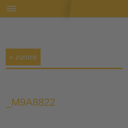
« zurück
_M9A8822