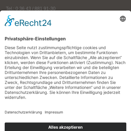
Tel.: 0 36 43 / 881 91-30
Fax: 0 36 43 / 881 91-59
E-Mail: info[at]oekoherz.de
Web: www.oekoherz.de
Vereinsvorsitzende:
Maria Streitferdt
Suche
nach:
RSS-Feeds