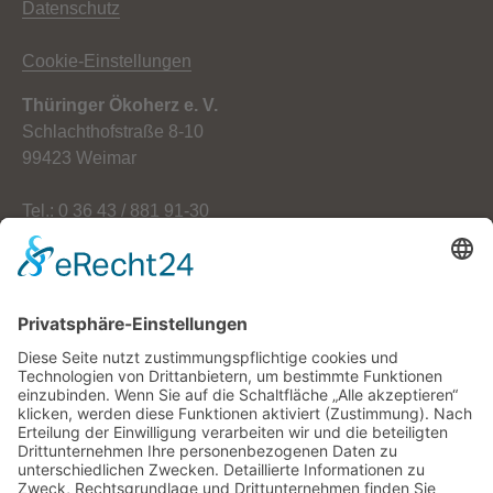
Datenschutz
Cookie-Einstellungen
Thüringer Ökoherz e. V.
Schlachthofstraße 8-10
99423 Weimar
Tel.: 0 36 43 / 881 91-30
Fax: 0 36 43 / 881 91-59
E-Mail: info[at]oekoherz.de
Web: www.oekoherz.de
Vereinsvorsitzende:
Maria Streitferdt