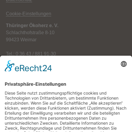
Cookie-Einstellungen
Thüringer Ökoherz e. V.
Schlachthofstraße 8-10
99423 Weimar
Tel.: 0 36 43 / 881 91-30
Fax: 0 36 43 / 881 91-59
E-Mail: info[at]oekoherz.de
Web: www.oekoherz.de
Vereinsvorsitzende:
Maria Streitferdt