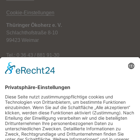
Cookie-Einstellungen
Thüringer Ökoherz e. V.
Schlachthofstraße 8-10
99423 Weimar
Tel.: 0 36 43 / 881 91-30
Fax: 0 36 43 / 881 91-59
E-Mail: info[at]oekoherz.de
Web: www.oekoherz.de
Vereinsvorsitzende:
Maria Streitferdt