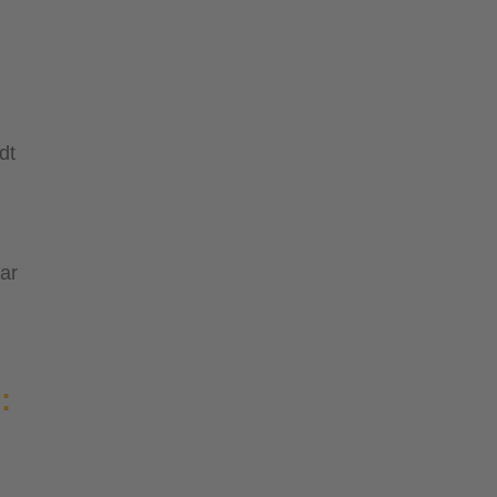
dt
ar
: